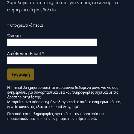
Συμπληρώστε τα στοιχεία σας για να σας στέλνουμε το
ενημερωτικό μας δελτίο.
*
υποχρεωτικά πεδία
Όνομα
Διεύθυνση Email
*
Η liminal θα χρησιμοποιεί τα παραπάνω δεδομένα μόνο για να σας
ενημερώνει για συναρπαστικά νέα και πληροφορίες σχετικά με τις
Εγκρίσεις Μάρκετινγκ
δραστηριότητές της.
Μπορείτε ανά πάσα στιγμή να διαγραφείτε από το ενημερωτικό μας
δελτίο κάνοντας κλικ στο κουμπί Διαγραφή.
Μείνετε συντονισμένοι - Ενημερωτικό δελτίο Liminal
Περισσότερες πληροφορίες σχετικά με την προστασία των
προσωπικών σας δεδομένων μπορείτε να βρείτε εδώ.
We use Mailchimp as our marketing platform. By clicking below to subscribe,