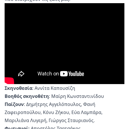
Σκηνοθεσία
: Αννίτα Καπουσίζη
Βοηθός σκηνοθέτη
: Μαίρη Κωνσταντινίδου
Παίζουν
: Δημήτρης Αγγελόπουλος, Φανή
Ζαφειροπούλου, Κόνυ Ζήκου, Εύα Λαμπάρα,
Μαριλιάνα Λυγερή, Γιώργος Σταυριανός.
Φωτισμοί:
Αποστόλης Τσατσάκος