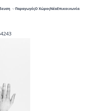
δευση
Παραγωγές
Ο Χώρος
Nέα
Επικοινωνία
64243