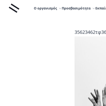
Μετάβαση
Liminal
στο
Ο οργανισμός
Προσβασιμότητα
Εκπαί
περιεχόμενο
35623462τφ3