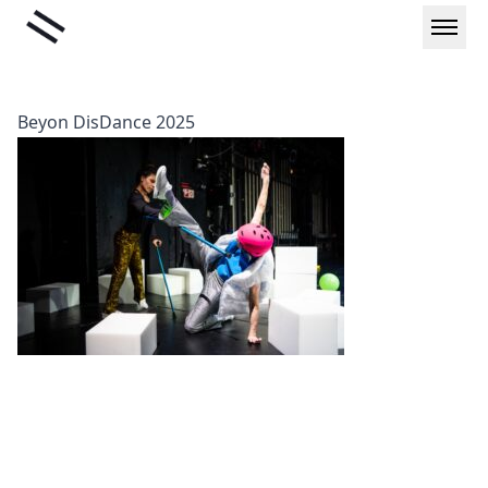
Μετάβαση
Liminal
στο
περιεχόμενο
Beyon DisDance 2025