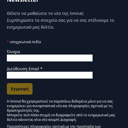
Θέλετε να μαθαίνετε τα νέα της liminal;
Συμπληρώστε τα στοιχεία σας για να σας στέλνουμε το
ενημερωτικό μας δελτίο.
*
υποχρεωτικά πεδία
Όνομα
Διεύθυνση Email
*
Η liminal θα χρησιμοποιεί τα παραπάνω δεδομένα μόνο για να σας
ενημερώνει για συναρπαστικά νέα και πληροφορίες σχετικά με τις
Εγκρίσεις Μάρκετινγκ
δραστηριότητές της.
Μπορείτε ανά πάσα στιγμή να διαγραφείτε από το ενημερωτικό μας
δελτίο κάνοντας κλικ στο κουμπί Διαγραφή.
Μείνετε συντονισμένοι - Ενημερωτικό δελτίο Liminal
Περισσότερες πληροφορίες σχετικά με την προστασία των