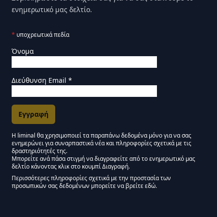
ενημερωτικό μας δελτίο.
*
υποχρεωτικά πεδία
Όνομα
Διεύθυνση Email
*
Η liminal θα χρησιμοποιεί τα παραπάνω δεδομένα μόνο για να σας
ενημερώνει για συναρπαστικά νέα και πληροφορίες σχετικά με τις
Εγκρίσεις Μάρκετινγκ
δραστηριότητές της.
Μπορείτε ανά πάσα στιγμή να διαγραφείτε από το ενημερωτικό μας
δελτίο κάνοντας κλικ στο κουμπί Διαγραφή.
Μείνετε συντονισμένοι - Ενημερωτικό δελτίο Liminal
Περισσότερες πληροφορίες σχετικά με την προστασία των
προσωπικών σας δεδομένων μπορείτε να βρείτε εδώ.
We use Mailchimp as our marketing platform. By clicking below to subscribe,