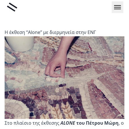
Μετάβαση
Liminal
στο
περιεχόμενο
Η έκθεση “Alone” με διερμηνεία στην ΕΝΓ
Στο πλαίσιο της έκθεσης
ALONE
του Πέτρου Μώρη
, ο