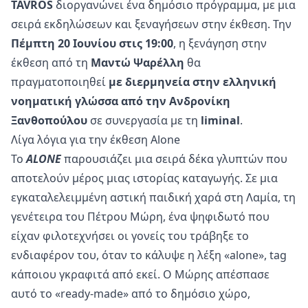
TAVROS
διοργανώνει ένα δημόσιο πρόγραμμα, με μια
σειρά εκδηλώσεων και ξεναγήσεων στην έκθεση. Την
Πέμπτη 20 Ιουνίου στις 19:00
, η ξενάγηση στην
έκθεση από τη
Μαντώ Ψαρέλλη
θα
πραγματοποιηθεί
με διερμηνεία στην ελληνική
νοηματική γλώσσα από την Ανδρονίκη
Ξανθοπούλου
σε συνεργασία με τη
liminal
.
Λίγα λόγια για την έκθεση Alone
Το
ALONE
παρουσιάζει μια σειρά δέκα γλυπτών που
αποτελούν μέρος μιας ιστορίας καταγωγής. Σε μια
εγκαταλελειμμένη αστική παιδική χαρά στη Λαμία, τη
γενέτειρα του Πέτρου Μώρη, ένα ψηφιδωτό που
είχαν φιλοτεχνήσει οι γονείς του τράβηξε το
ενδιαφέρον του, όταν το κάλυψε η λέξη «аlone», tag
κάποιου γκραφιτά από εκεί. Ο Μώρης απέσπασε
αυτό το «ready-made» από το δημόσιο χώρο,